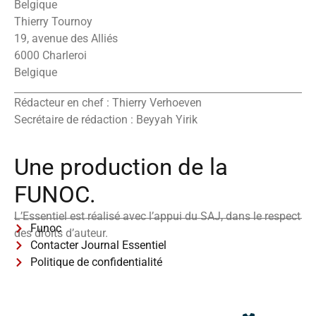
Belgique
Thierry Tournoy
19, avenue des Alliés
6000 Charleroi
Belgique
Rédacteur en chef : Thierry Verhoeven
Secrétaire de rédaction : Beyyah Yirik
Une production de la
FUNOC.
L’Essentiel est réalisé avec l’appui du SAJ, dans le respect
Funoc
des droits d’auteur.
Contacter Journal Essentiel
Politique de confidentialité