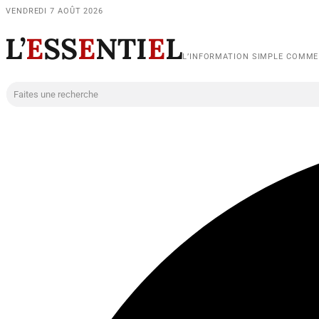
VENDREDI 7 AOÛT 2026
L’
E
SS
E
NTI
E
L
L’INFORMATION SIMPLE COMM