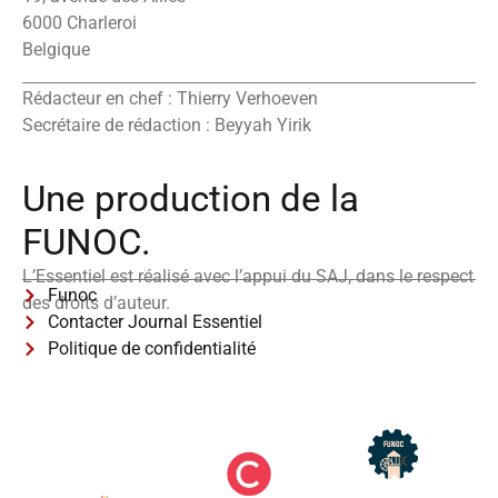
6000 Charleroi
Belgique
Rédacteur en chef : Thierry Verhoeven
Secrétaire de rédaction : Beyyah Yirik
Une production de la
FUNOC.
L’Essentiel est réalisé avec l’appui du SAJ, dans le respect
Funoc
des droits d’auteur.
Contacter Journal Essentiel
Politique de confidentialité