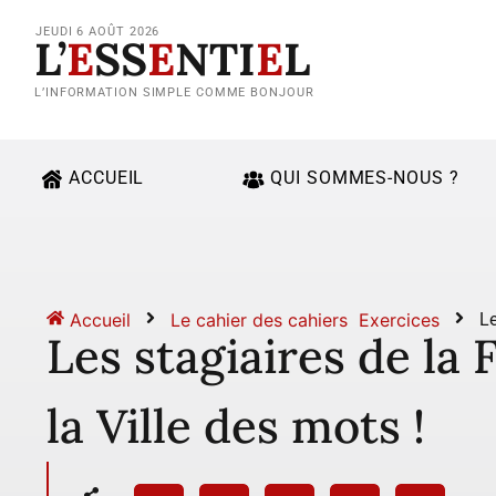
JEUDI 6 AOÛT 2026
L’
E
SS
E
NTI
E
L
L’INFORMATION SIMPLE COMME BONJOUR
ACCUEIL
QUI SOMMES-NOUS ?
Accueil
Le cahier des cahiers
Exercices
Le
Les stagiaires de la
la Ville des mots !