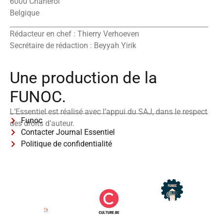
6000 Charleroi
Belgique
Rédacteur en chef : Thierry Verhoeven
Secrétaire de rédaction : Beyyah Yirik
Une production de la
FUNOC.
L’Essentiel est réalisé avec l’appui du SAJ, dans le respect
Funoc
des droits d’auteur.
Contacter Journal Essentiel
Politique de confidentialité