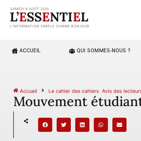
SAMEDI 8 AOÛT 2026
L’
E
SS
E
NTI
E
L
L’INFORMATION SIMPLE COMME BONJOUR
ACCUEIL
QUI SOMMES-NOUS ?
Accueil
Le cahier des cahiers
Avis des lecteur
Mouvement étudiant