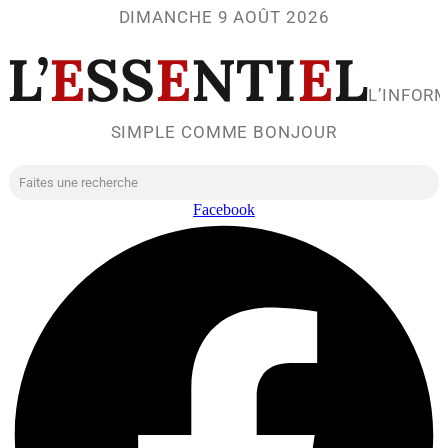
DIMANCHE 9 AOÛT 2026
L’
E
SS
E
NTI
E
L
L’INFOR
SIMPLE COMME BONJOUR
Facebook