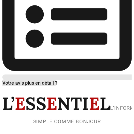
Votre avis plus en détail ?
L’
E
SS
E
NTI
E
L
L’INFOR
SIMPLE COMME BONJOUR