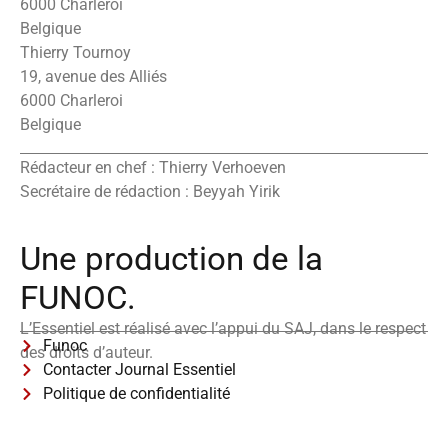
6000 Charleroi
Belgique
Thierry Tournoy
19, avenue des Alliés
6000 Charleroi
Belgique
Rédacteur en chef : Thierry Verhoeven
Secrétaire de rédaction : Beyyah Yirik
Une production de la
FUNOC.
L’Essentiel est réalisé avec l’appui du SAJ, dans le respect
Funoc
des droits d’auteur.
Contacter Journal Essentiel
Politique de confidentialité