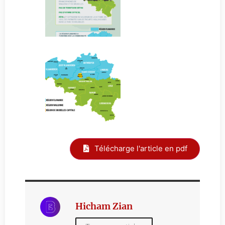
Télécharge l'article en pdf
Hicham Zian