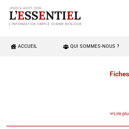
JEUDI 6 AOÛT 2026
L’
E
SS
E
NTI
E
L
L’INFORMATION SIMPLE COMME BONJOUR
ACCUEIL
QUI SOMMES-NOUS ?
Fiche
Lire pl