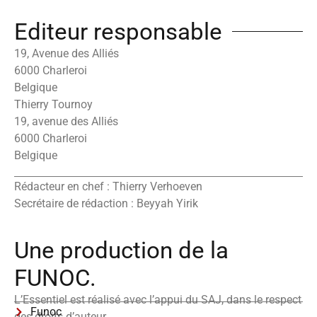
Editeur responsable
19, Avenue des Alliés
6000 Charleroi
Belgique
Thierry Tournoy
19, avenue des Alliés
6000 Charleroi
Belgique
Rédacteur en chef : Thierry Verhoeven
Secrétaire de rédaction : Beyyah Yirik
Une production de la
FUNOC.
L’Essentiel est réalisé avec l’appui du SAJ, dans le respect
Funoc
des droits d’auteur.