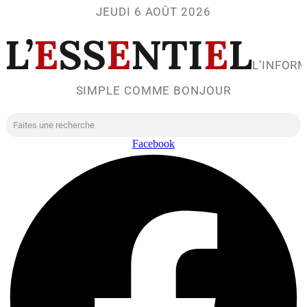
JEUDI 6 AOÛT 2026
L’
E
SS
E
NTI
E
L
L’INFOR
SIMPLE COMME BONJOUR
Facebook