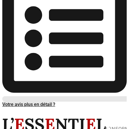
Votre avis plus en détail ?
L’
E
SS
E
NTI
E
L
L’INFOR