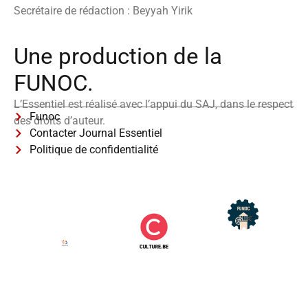
Secrétaire de rédaction : Beyyah Yirik
Une production de la
FUNOC.
L’Essentiel est réalisé avec l’appui du SAJ, dans le respect
Funoc
des droits d’auteur.
Contacter Journal Essentiel
Politique de confidentialité