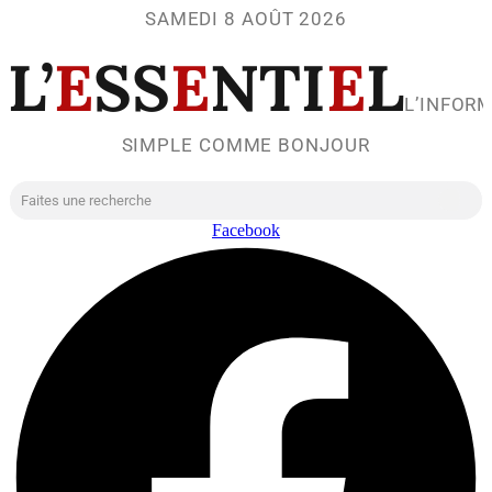
SAMEDI 8 AOÛT 2026
L’
E
SS
E
NTI
E
L
L’INFOR
SIMPLE COMME BONJOUR
Facebook