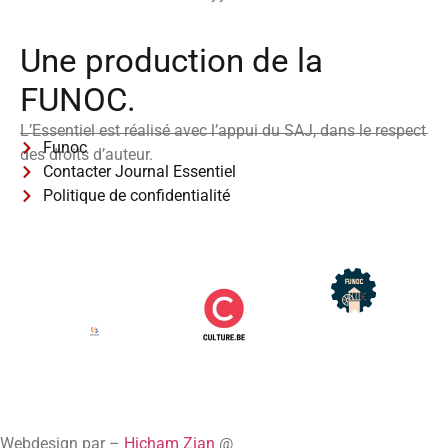
Une production de la
FUNOC.
L’Essentiel est réalisé avec l’appui du SAJ, dans le respect
Funoc
des droits d’auteur.
Contacter Journal Essentiel
Politique de confidentialité
Webdesign par –
Hicham Zian
@