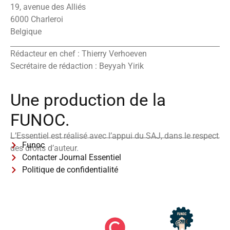
19, avenue des Alliés
6000 Charleroi
Belgique
Rédacteur en chef : Thierry Verhoeven
Secrétaire de rédaction : Beyyah Yirik
Une production de la
FUNOC.
L’Essentiel est réalisé avec l’appui du SAJ, dans le respect
Funoc
des droits d’auteur.
Contacter Journal Essentiel
Politique de confidentialité