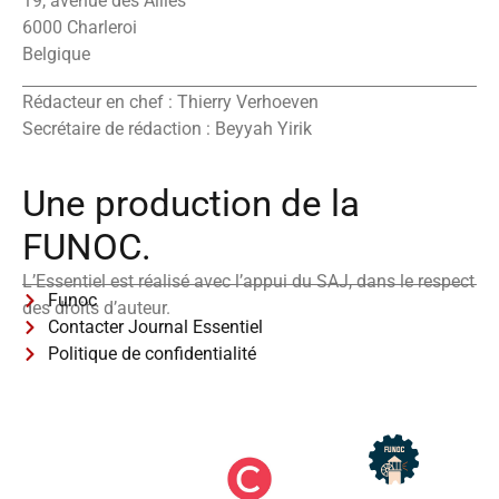
19, avenue des Alliés
6000 Charleroi
Belgique
Rédacteur en chef : Thierry Verhoeven
Secrétaire de rédaction : Beyyah Yirik
Une production de la
FUNOC.
L’Essentiel est réalisé avec l’appui du SAJ, dans le respect
Funoc
des droits d’auteur.
Contacter Journal Essentiel
Politique de confidentialité