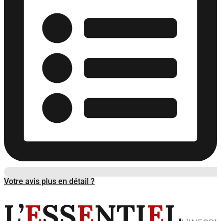
Votre avis plus en détail ?
L’
E
SS
E
NTI
E
L