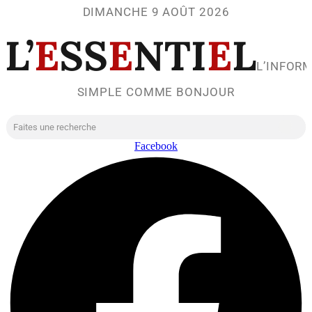
DIMANCHE 9 AOÛT 2026
L’
E
SS
E
NTI
E
L
L’INFOR
SIMPLE COMME BONJOUR
Facebook