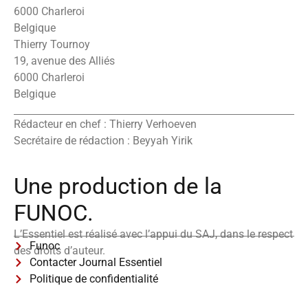
6000 Charleroi
Belgique
Thierry Tournoy
19, avenue des Alliés
6000 Charleroi
Belgique
Rédacteur en chef : Thierry Verhoeven
Secrétaire de rédaction : Beyyah Yirik
Une production de la
FUNOC.
L’Essentiel est réalisé avec l’appui du SAJ, dans le respect
Funoc
des droits d’auteur.
Contacter Journal Essentiel
Politique de confidentialité