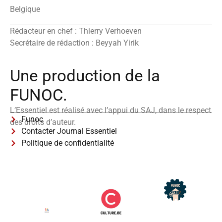
Belgique
Rédacteur en chef : Thierry Verhoeven
Secrétaire de rédaction : Beyyah Yirik
Une production de la
FUNOC.
L’Essentiel est réalisé avec l’appui du SAJ, dans le respect
Funoc
des droits d’auteur.
Contacter Journal Essentiel
Politique de confidentialité