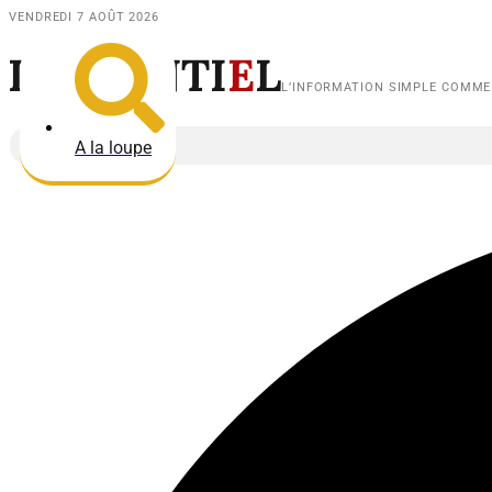
VENDREDI 7 AOÛT 2026
L’
E
SS
E
NTI
E
L
L’INFORMATION SIMPLE COMM
A la loupe