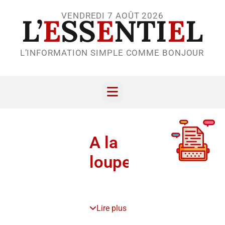
VENDREDI 7 AOÛT 2026
L’
E
SS
E
NTI
E
L
L’INFORMATION SIMPLE COMME BONJOUR
A la
loupe
Lire plus