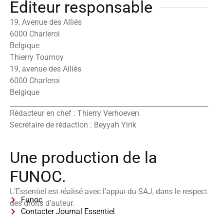
Editeur responsable
19, Avenue des Alliés
6000 Charleroi
Belgique
Thierry Tournoy
19, avenue des Alliés
6000 Charleroi
Belgique
Rédacteur en chef : Thierry Verhoeven
Secrétaire de rédaction : Beyyah Yirik
Une production de la
FUNOC.
L’Essentiel est réalisé avec l’appui du SAJ, dans le respect
Funoc
des droits d’auteur.
Contacter Journal Essentiel