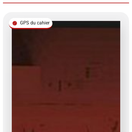
GPS du cahier