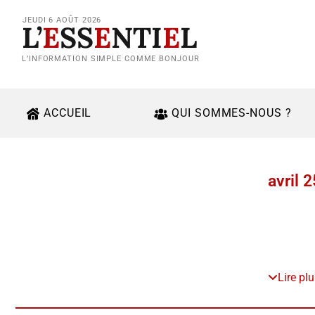
JEUDI 6 AOÛT 2026
L’
E
SS
E
NTI
E
L
L’INFORMATION SIMPLE COMME BONJOUR
ACCUEIL
QUI SOMMES-NOUS ?
avril 
Lire pl