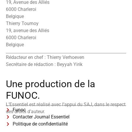
19, Avenue des Alliés
6000 Charleroi
Belgique
Thierry Tournoy
19, avenue des Alliés
6000 Charleroi
Belgique
Rédacteur en chef : Thierry Verhoeven
Secrétaire de rédaction : Beyyah Yirik
Une production de la
FUNOC.
L’Essentiel est réalisé avec l’appui du SAJ, dans le respect
Funoc
des droits d’auteur.
Contacter Journal Essentiel
Politique de confidentialité