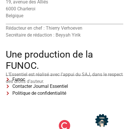
19, avenue des Alliés
6000 Charleroi
Belgique
Rédacteur en chef : Thierry Verhoeven
Secrétaire de rédaction : Beyyah Yirik
Une production de la
FUNOC.
L’Essentiel est réalisé avec l’appui du SAJ, dans le respect
Funoc
des droits d’auteur.
Contacter Journal Essentiel
Politique de confidentialité