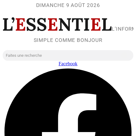
DIMANCHE 9 AOÛT 2026
L’
E
SS
E
NTI
E
L
L’INFOR
SIMPLE COMME BONJOUR
Facebook