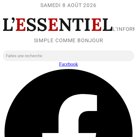
SAMEDI 8 AOÛT 2026
L’
E
SS
E
NTI
E
L
L’INFOR
SIMPLE COMME BONJOUR
Facebook