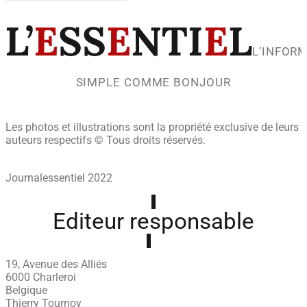
L’
E
SS
E
NTI
E
L
L’INFOR
SIMPLE COMME BONJOUR
Les photos et illustrations sont la propriété exclusive de leurs
auteurs respectifs © Tous droits réservés.
Journalessentiel 2022
Editeur responsable
19, Avenue des Alliés
6000 Charleroi
Belgique
Thierry Tournoy