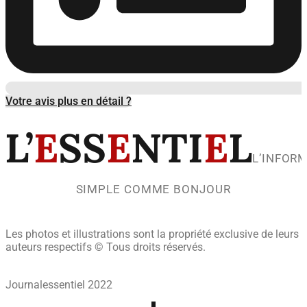
Votre avis plus en détail ?
L’
E
SS
E
NTI
E
L
L’INFOR
SIMPLE COMME BONJOUR
Les photos et illustrations sont la propriété exclusive de leurs
auteurs respectifs © Tous droits réservés.
Journalessentiel 2022