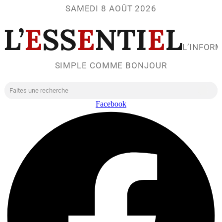
SAMEDI 8 AOÛT 2026
L’
E
SS
E
NTI
E
L
L’INFOR
SIMPLE COMME BONJOUR
Facebook