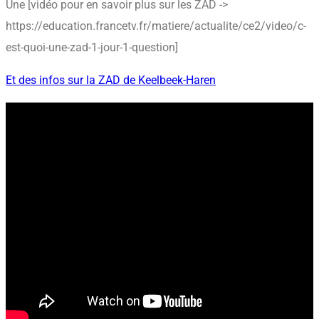
Une [vidéo pour en savoir plus sur les ZAD ->
https://education.francetv.fr/matiere/actualite/ce2/video/c-
est-quoi-une-zad-1-jour-1-question]
Et des infos sur la ZAD de Keelbeek-Haren