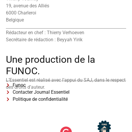
19, avenue des Alliés
6000 Charleroi
Belgique
Rédacteur en chef : Thierry Verhoeven
Secrétaire de rédaction : Beyyah Yirik
Une production de la
FUNOC.
L’Essentiel est réalisé avec l’appui du SAJ, dans le respect
Funoc
des droits d’auteur.
Contacter Journal Essentiel
Politique de confidentialité