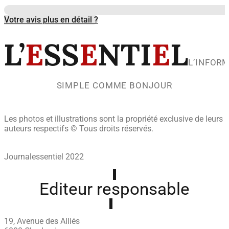
Votre avis plus en détail ?
L’
E
SS
E
NTI
E
L
L’INFOR
SIMPLE COMME BONJOUR
Les photos et illustrations sont la propriété exclusive de leurs
auteurs respectifs © Tous droits réservés.
Journalessentiel 2022
Editeur responsable
19, Avenue des Alliés