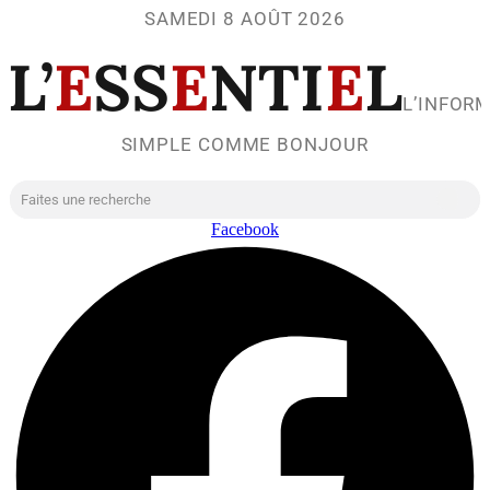
SAMEDI 8 AOÛT 2026
L’
E
SS
E
NTI
E
L
L’INFOR
SIMPLE COMME BONJOUR
Facebook