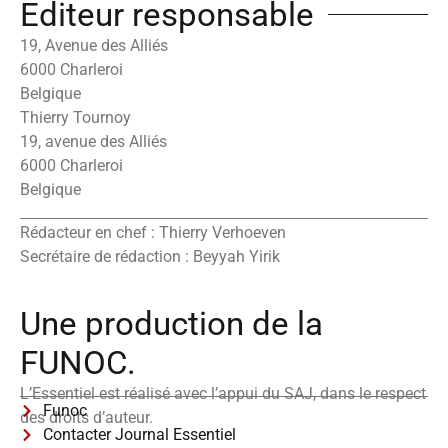
Editeur responsable
19, Avenue des Alliés
6000 Charleroi
Belgique
Thierry Tournoy
19, avenue des Alliés
6000 Charleroi
Belgique
Rédacteur en chef : Thierry Verhoeven
Secrétaire de rédaction : Beyyah Yirik
Une production de la
FUNOC.
L’Essentiel est réalisé avec l’appui du SAJ, dans le respect
Funoc
des droits d’auteur.
Contacter Journal Essentiel