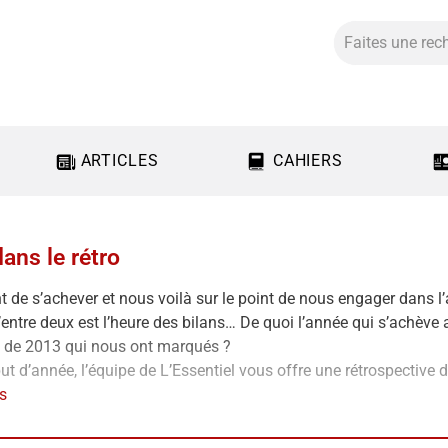
ARTICLES
CAHIERS
ans le rétro
t de s’achever et nous voilà sur le point de nous engager dans
’entre deux est l’heure des bilans… De quoi l’année qui s’achève a-
de 2013 qui nous ont marqués ?
ut d’année, l’équipe de L’Essentiel vous offre une rétrospectiv
e monde des vœux de bonheur, de paix, de justice…
us