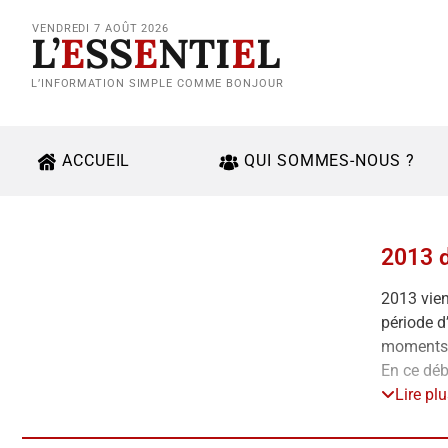
VENDREDI 7 AOÛT 2026
L’
E
SS
E
NTI
E
L
L’INFORMATION SIMPLE COMME BONJOUR
ACCUEIL
QUI SOMMES-NOUS ?
2013 d
2013 vien
période d
moments 
En ce déb
et pour l
Lire pl