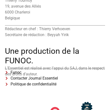
Thierry Tournoy
19, avenue des Alliés
6000 Charleroi
Belgique
Rédacteur en chef : Thierry Verhoeven
Secrétaire de rédaction : Beyyah Yirik
Une production de la
FUNOC.
L’Essentiel est réalisé avec l’appui du SAJ, dans le respect
Funoc
des droits d’auteur.
Contacter Journal Essentiel
Politique de confidentialité