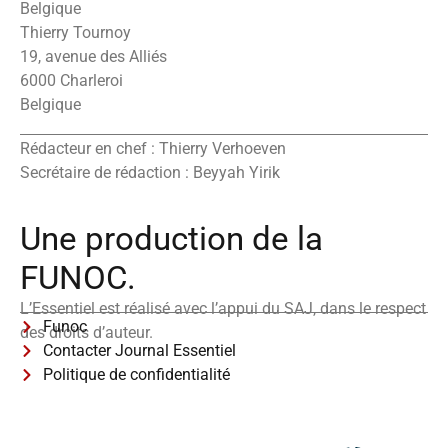
Belgique
Thierry Tournoy
19, avenue des Alliés
6000 Charleroi
Belgique
Rédacteur en chef : Thierry Verhoeven
Secrétaire de rédaction : Beyyah Yirik
Une production de la
FUNOC.
L’Essentiel est réalisé avec l’appui du SAJ, dans le respect
Funoc
des droits d’auteur.
Contacter Journal Essentiel
Politique de confidentialité