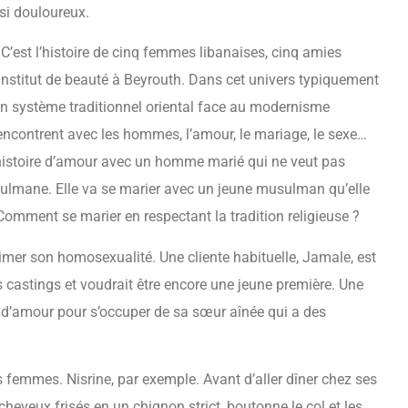
si douloureux.
 C’est l’histoire de cinq femmes libanaises, cinq amies
n institut de beauté à Beyrouth. Dans cet univers typiquement
un système traditionnel oriental face au modernisme
rencontrent avec les hommes, l’amour, le mariage, le sexe…
ne histoire d’amour avec un homme marié qui ne veut pas
sulmane. Elle va se marier avec un jeune musulman qu’elle
e. Comment se marier en respectant la tradition religieuse ?
rimer son homosexualité. Une cliente habituelle, Jamale, est
es castings et voudrait être encore une jeune première. Une
re d’amour pour s’occuper de sa sœur aînée qui a des
es femmes. Nisrine, par exemple. Avant d’aller dîner chez ses
eveux frisés en un chignon strict, boutonne le col et les