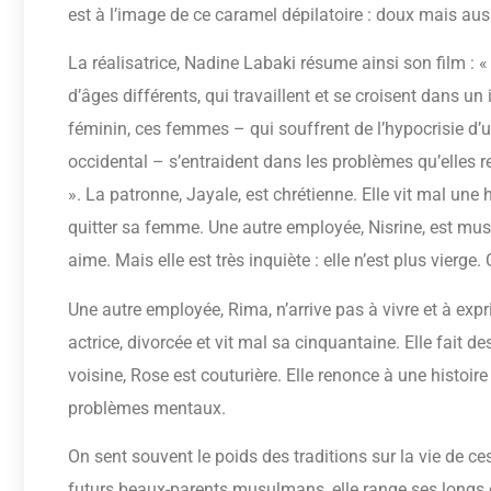
est à l’image de ce caramel dépilatoire : doux mais aus
La réalisatrice, Nadine Labaki résume ainsi son film : «
d’âges différents, qui travaillent et se croisent dans u
féminin, ces femmes – qui souffrent de l’hypocrisie d’
occidental – s’entraident dans les problèmes qu’elles 
». La patronne, Jayale, est chrétienne. Elle vit mal u
quitter sa femme. Une autre employée, Nisrine, est mu
aime. Mais elle est très inquiète : elle n’est plus vierg
Une autre employée, Rima, n’arrive pas à vivre et à exp
actrice, divorcée et vit mal sa cinquantaine. Elle fait d
voisine, Rose est couturière. Elle renonce à une histoi
problèmes mentaux.
On sent souvent le poids des traditions sur la vie de c
futurs beaux-parents musulmans, elle range ses longs ch