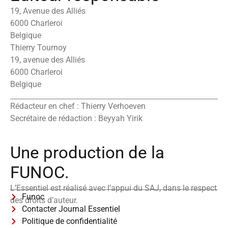
19, Avenue des Alliés
6000 Charleroi
Belgique
Thierry Tournoy
19, avenue des Alliés
6000 Charleroi
Belgique
Rédacteur en chef : Thierry Verhoeven
Secrétaire de rédaction : Beyyah Yirik
Une production de la
FUNOC.
L’Essentiel est réalisé avec l’appui du SAJ, dans le respect
Funoc
des droits d’auteur.
Contacter Journal Essentiel
Politique de confidentialité