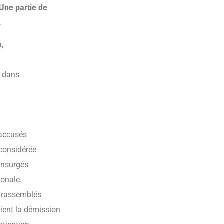
Une partie de
.
a,
é dans
 accusés
 considérée
 insurgés
ionale.
t rassemblés
aient la démission