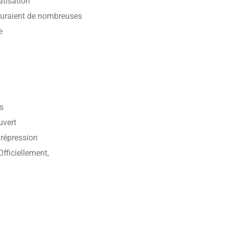
atisation
iguraient de nombreuses
e
s
uvert
 répression
Officiellement,