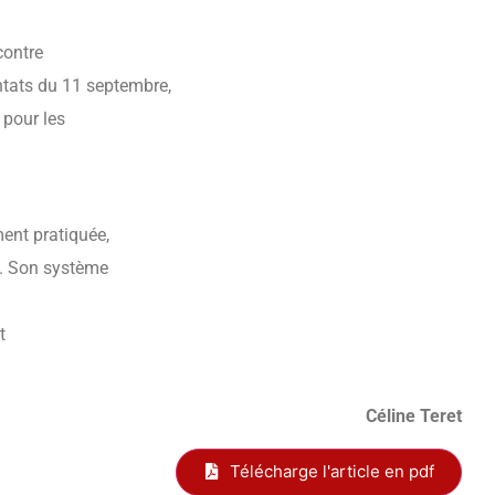
contre
entats du 11 septembre,
 pour les
ment pratiquée,
x. Son système
t
Céline Teret
Télécharge l'article en pdf