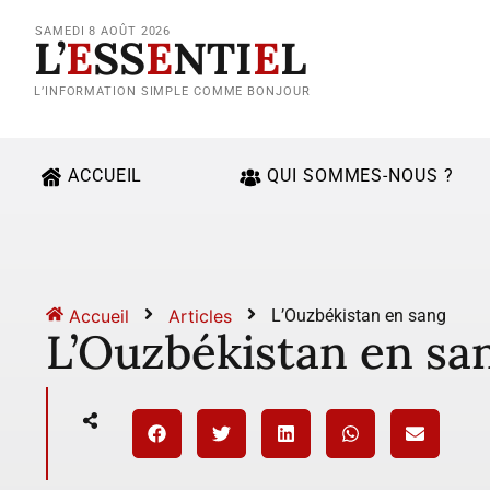
SAMEDI 8 AOÛT 2026
L’
E
SS
E
NTI
E
L
L’INFORMATION SIMPLE COMME BONJOUR
ACCUEIL
QUI SOMMES-NOUS ?
Accueil
Articles
L’Ouzbékistan en sang
L’Ouzbékistan en sa