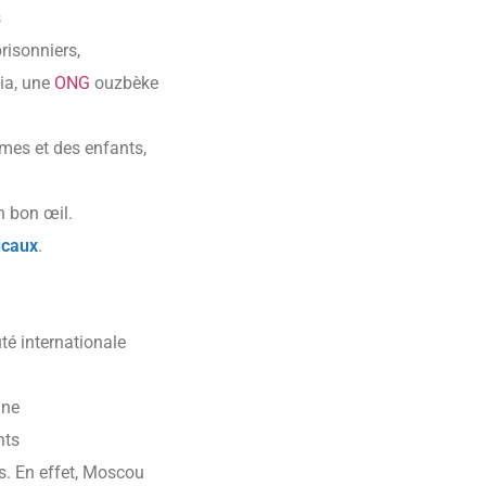
s
risonniers,
sia, une
ONG
ouzbèke
n
mes et des enfants,
n bon œil.
icaux
.
é internationale
une
nts
ts. En effet, Moscou