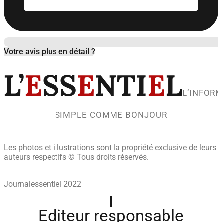
Votre avis plus en détail ?
L’
E
SS
E
NTI
E
L
L’INFOR
SIMPLE COMME BONJOUR
Les photos et illustrations sont la propriété exclusive de leurs
auteurs respectifs © Tous droits réservés.
Journalessentiel 2022
Editeur responsable