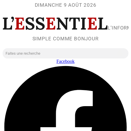
DIMANCHE 9 AOÛT 2026
L’
E
SS
E
NTI
E
L
L’INFOR
SIMPLE COMME BONJOUR
Facebook