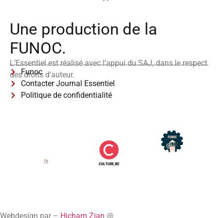
Une production de la
FUNOC.
L’Essentiel est réalisé avec l’appui du SAJ, dans le respect
Funoc
des droits d’auteur.
Contacter Journal Essentiel
Politique de confidentialité
Webdesign par –
Hicham Zian
@