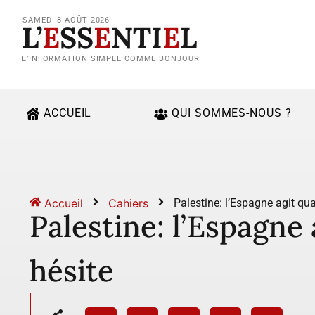
SAMEDI 8 AOÛT 2026
L’
E
SS
E
NTI
E
L
L’INFORMATION SIMPLE COMME BONJOUR
ACCUEIL
QUI SOMMES-NOUS ?
Accueil
Cahiers
Palestine: l’Espagne agit qu
Palestine: l’Espagne
hésite