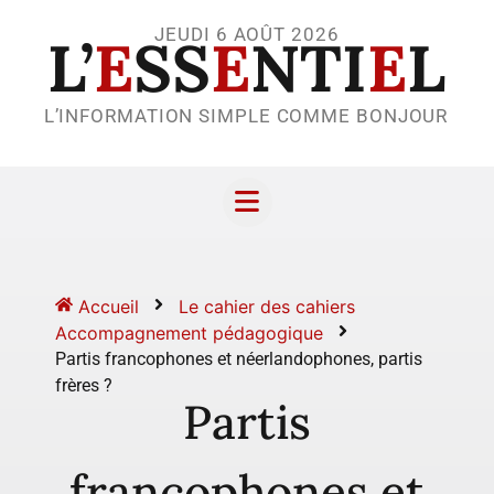
JEUDI 6 AOÛT 2026
L’
E
SS
E
NTI
E
L
L’INFORMATION SIMPLE COMME BONJOUR
Accueil
Le cahier des cahiers
Accompagnement pédagogique
Partis francophones et néerlandophones, partis
frères ?
Partis
francophones et