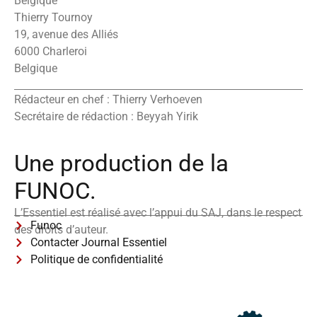
Belgique
Thierry Tournoy
19, avenue des Alliés
6000 Charleroi
Belgique
Rédacteur en chef : Thierry Verhoeven
Secrétaire de rédaction : Beyyah Yirik
Une production de la
FUNOC.
L’Essentiel est réalisé avec l’appui du SAJ, dans le respect
Funoc
des droits d’auteur.
Contacter Journal Essentiel
Politique de confidentialité