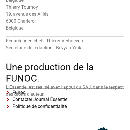
Belgique
Thierry Tournoy
19, avenue des Alliés
6000 Charleroi
Belgique
Rédacteur en chef : Thierry Verhoeven
Secrétaire de rédaction : Beyyah Yirik
Une production de la
FUNOC.
L’Essentiel est réalisé avec l’appui du SAJ, dans le respect
Funoc
des droits d’auteur.
Contacter Journal Essentiel
Politique de confidentialité