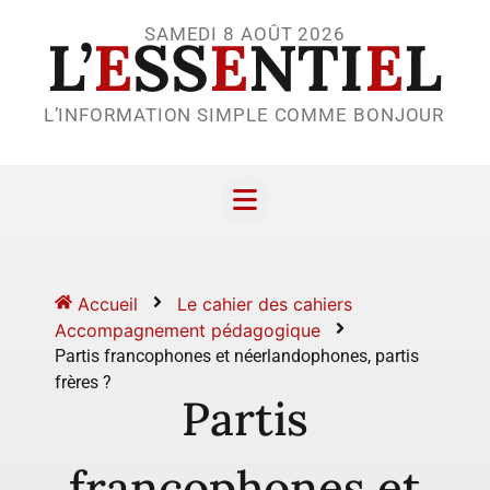
SAMEDI 8 AOÛT 2026
L’
E
SS
E
NTI
E
L
L’INFORMATION SIMPLE COMME BONJOUR
Accueil
Le cahier des cahiers
Accompagnement pédagogique
Partis francophones et néerlandophones, partis
frères ?
Partis
francophones et