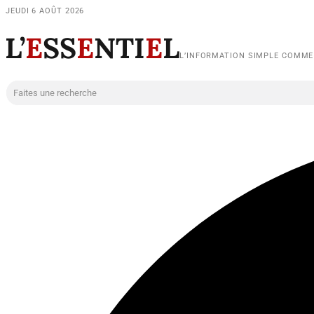
JEUDI 6 AOÛT 2026
L’
E
SS
E
NTI
E
L
L’INFORMATION SIMPLE COMM