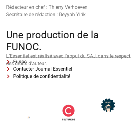
Rédacteur en chef : Thierry Verhoeven
Secrétaire de rédaction : Beyyah Yirik
Une production de la
FUNOC.
L’Essentiel est réalisé avec l’appui du SAJ, dans le respect
Funoc
des droits d’auteur.
Contacter Journal Essentiel
Politique de confidentialité