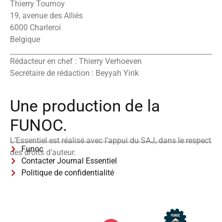
Thierry Tournoy
19, avenue des Alliés
6000 Charleroi
Belgique
Rédacteur en chef : Thierry Verhoeven
Secrétaire de rédaction : Beyyah Yirik
Une production de la
FUNOC.
L’Essentiel est réalisé avec l’appui du SAJ, dans le respect
Funoc
des droits d’auteur.
Contacter Journal Essentiel
Politique de confidentialité