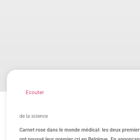
Ecouter
de la science
Carnet rose dans le monde médical: les deux premi
ont poussé leur premier cri en Belgique. En annonçan