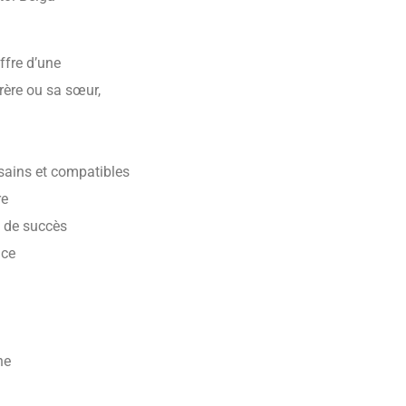
ffre d’une
frère ou sa sœur,
 sains et compatibles
re
s de succès
nce
ne