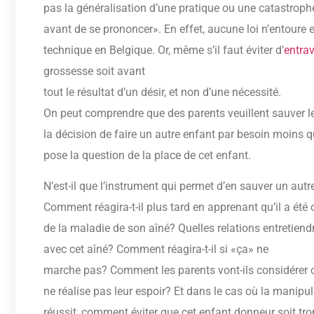
pas la généralisation d’une pratique ou une catastroph
avant de se prononcer». En effet, aucune loi n’entoure 
technique en Belgique. Or, même s’il faut éviter d’
entrav
grossesse soit avant
tout le résultat d’un désir, et non d’une nécessité.
On peut comprendre que des parents veuillent sauver l
la décision de faire un autre enfant par besoin moins q
pose la question de la place de cet enfant.
N’est-il que l’instrument qui permet d’en sauver un autr
Comment réagira-t-il plus tard en apprenant qu’il a été
de la maladie de son aîné? Quelles relations entretiendra
avec cet aîné? Comment réagira-t-il si «ça» ne
marche pas? Comment les parents vont-ils considérer ce
ne réalise pas leur espoir? Et dans le cas où la manipu
réussit, comment éviter que cet enfant donneur soit tro