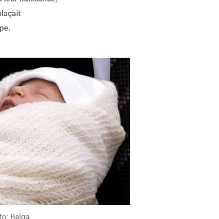
plaçait
pe.
to: Belga