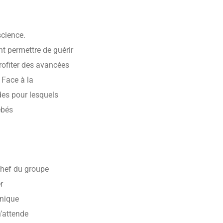
science.
t permettre de guérir
rofiter des avancées
 Face à la
des pour lesquels
ébés
chef du groupe
r
hnique
n’attende