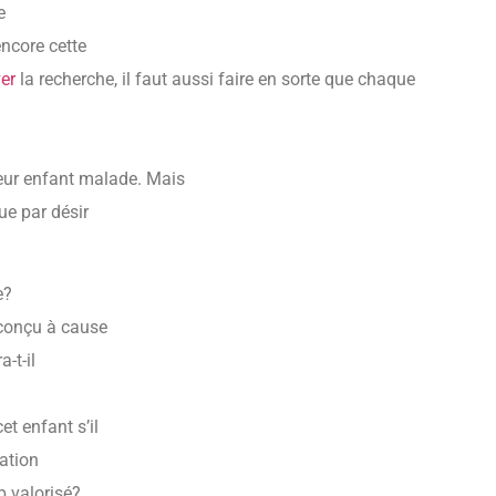
e
encore cette
er
la recherche, il faut aussi faire en sorte que chaque
eur enfant malade. Mais
ue par désir
e?
 conçu à cause
-t-il
t enfant s’il
lation
p valorisé?